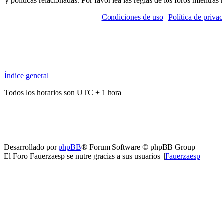
y políticas relacionadas. Por favor lea las reglas de los foros mientras 
Condiciones de uso
|
Política de priva
Índice general
Todos los horarios son UTC + 1 hora
Desarrollado por
phpBB
® Forum Software © phpBB Group
El Foro Fauerzaesp se nutre gracias a sus usuarios ||
Fauerzaesp