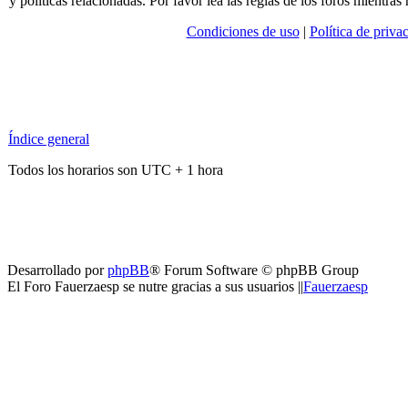
y políticas relacionadas. Por favor lea las reglas de los foros mientras 
Condiciones de uso
|
Política de priva
Índice general
Todos los horarios son UTC + 1 hora
Desarrollado por
phpBB
® Forum Software © phpBB Group
El Foro Fauerzaesp se nutre gracias a sus usuarios ||
Fauerzaesp