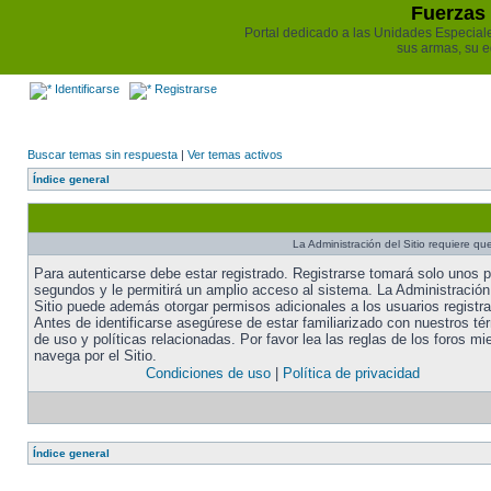
Fuerzas 
Portal dedicado a las Unidades Especiales 
sus armas, su e
Identificarse
Registrarse
Buscar temas sin respuesta
|
Ver temas activos
Índice general
La Administración del Sitio requiere que
Para autenticarse debe estar registrado. Registrarse tomará solo unos 
segundos y le permitirá un amplio acceso al sistema. La Administración
Sitio puede además otorgar permisos adicionales a los usuarios registr
Antes de identificarse asegúrese de estar familiarizado con nuestros té
de uso y políticas relacionadas. Por favor lea las reglas de los foros mi
navega por el Sitio.
Condiciones de uso
|
Política de privacidad
Índice general