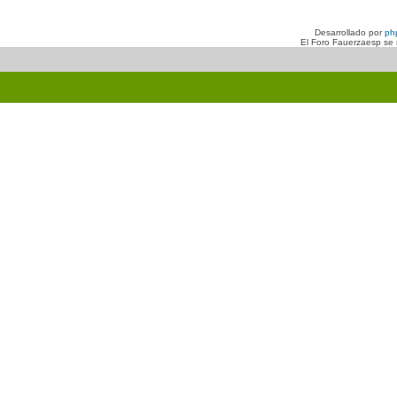
Desarrollado por
ph
El Foro Fauerzaesp se n