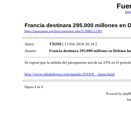
Fuer
http
Francia destinara 295.000 millones en 
https://fauerzaesp.org/foro/viewtopic.php?f=30&t=11361
Autor:
TXONI
[ 13 Feb 2018 20:34 ]
Asunto:
Francia destinara 295.000 millones en Defensa ha
Se espera que la subida del presupuesto sea de un 23% en el perio
http://www.infodefensa.com/mundo/2018/0 ... hasta.html
Página
1
de
1
Powered by phpB
ht