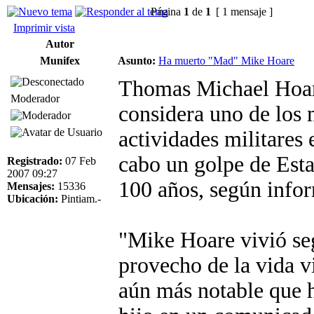
Página
1
de
1
[ 1 mensaje ]
Imprimir vista
Autor
Munifex
Asunto:
Ha muerto "Mad" Mike Hoare
Thomas Michael Hoa
Moderador
considera uno de los
actividades militares 
cabo un golpe de Esta
Registrado:
07 Feb
2007 09:27
100 años, según info
Mensajes:
15336
Ubicación:
Pintiam.-
"Mike Hoare vivió seg
provecho de la vida v
aún más notable que h