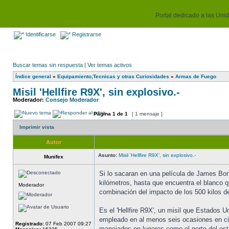
Portal dedicado a las Unida
Identificarse
Registrarse
Buscar temas sin respuesta
|
Ver temas activos
Índice general
»
Equipamiento,Tecnicas y otras Curiosidades
»
Armas de Fuego
Misil 'Hellfire R9X', sin explosivo.-
Moderador:
Consejo Moderador
Página
1
de
1
[ 1 mensaje ]
Imprimir vista
Autor
Asunto:
Misil 'Hellfire R9X', sin explosivo.-
Munifex
Si lo sacaran en una película de James Bond
kilómetros, hasta que encuentra el blanco 
Moderador
combinación del impacto de los 500 kilos de
Es el 'Hellfire R9X', un misil que Estados U
empleado en al menos seis ocasiones en cin
Registrado:
07 Feb 2007 09:27
manejados en lugares como el norte del esta