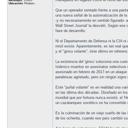
Mensajes:
15335
Ubicación:
Pintiam.-
Que un operador sentado frente a una pantal
una nueva señal de la automatización de l
-y no necesariamente en sentido figurado- 
Wall Street Journal' la desveló. Según ese
fase de desarrollo.
Ni el Departamento de Defensa ni la CIA ni 
misil existe. Aparentemente, es tan real qu
y el "ginsu volante", éste último en refere
La existencia del 'ginsu' soluciona una cu
Islámico muertos en asesinatos selectivos 
asesinado en febrero de 2017 en un ataque c
parabrisas agrietado, pero sin ningún signo 
Este "puñal volante" es en realidad una varia
en las última dos décadas. Diseñado en los
mundial que por fortuna nunca existió, el 
un cazatanques soviético se ha convertido en
Es la culminación de un viejo sueño de la
de los ochenta, cuando ese país cambió su d