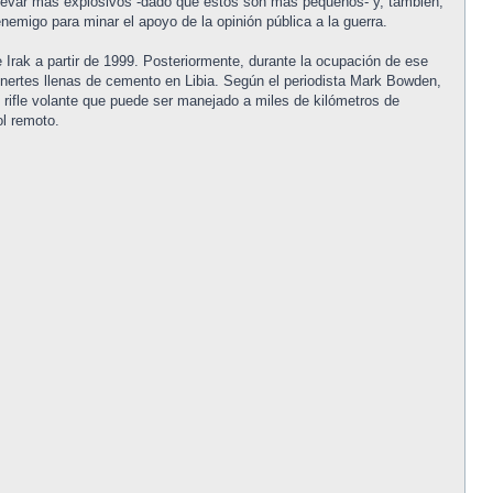
llevar más explosivos -dado que éstos son más pequeños- y, también,
emigo para minar el apoyo de la opinión pública a la guerra.
Irak a partir de 1999. Posteriormente, durante la ocupación de ese
rtes llenas de cemento en Libia. Según el periodista Mark Bowden,
n rifle volante que puede ser manejado a miles de kilómetros de
ol remoto.