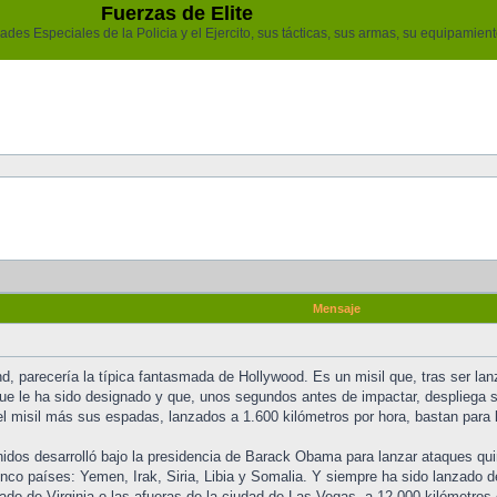
Fuerzas de Elite
des Especiales de la Policia y el Ejercito, sus tácticas, sus armas, su equipamiento
Mensaje
, parecería la típica fantasmada de Hollywood. Es un misil que, tras ser lanz
que le ha sido designado y que, unos segundos antes de impactar, despliega 
l misil más sus espadas, lanzados a 1.600 kilómetros por hora, bastan para li
nidos desarrolló bajo la presidencia de Barack Obama para lanzar ataques quirú
co países: Yemen, Irak, Siria, Libia y Somalia. Y siempre ha sido lanzado d
do de Virginia o las afueras de la ciudad de Las Vegas, a 12.000 kilómetros 