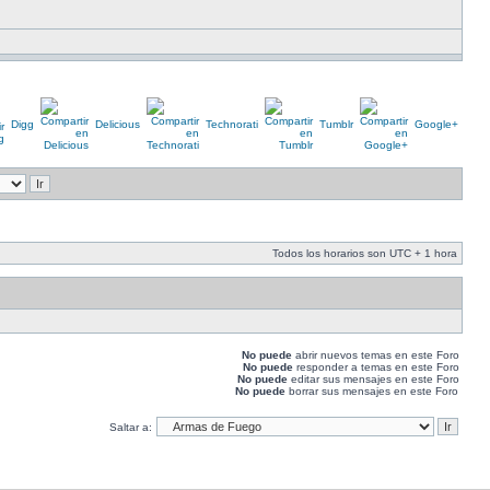
Digg
Delicious
Technorati
Tumblr
Google+
Todos los horarios son UTC + 1 hora
No puede
abrir nuevos temas en este Foro
No puede
responder a temas en este Foro
No puede
editar sus mensajes en este Foro
No puede
borrar sus mensajes en este Foro
Saltar a: