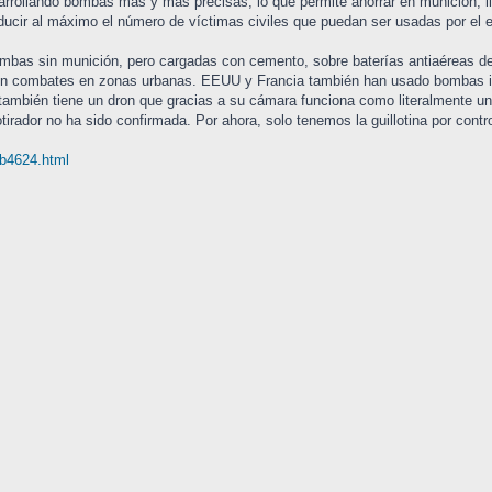
arrollando bombas más y más precisas, lo que permite ahorrar en munición, 
ucir al máximo el número de víctimas civiles que puedan ser usadas por el en
mbas sin munición, pero cargadas con cemento, sobre baterías antiaéreas de 
en combates en zonas urbanas. EEUU y Francia también han usado bombas ine
s también tiene un dron que gracias a su cámara funciona como literalmente u
tirador no ha sido confirmada. Por ahora, solo tenemos la guillotina por contr
 b4624.html