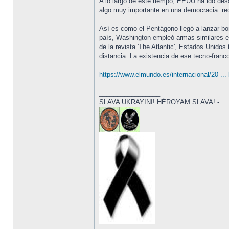
A lo largo de este tiempo, EEUU ha ido des
algo muy importante en una democracia: red
Así es como el Pentágono llegó a lanzar bo
país, Washington empleó armas similares 
de la revista 'The Atlantic', Estados Unido
distancia. La existencia de ese tecno-franco
https://www.elmundo.es/internacional/20 ...
_________________
SLAVA UKRAYINI! HÉROYAM SLAVA!.-