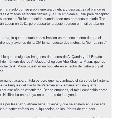
e mata solo con su propia energía cinética y descuartiza al blanco es
uerzas Armadas estadounidenses y la CIA emplean el R9X para decapitar
existencia sólo fue conocida cuando hace tres semanas el diario 'The
in Laden en 2011, pero descartó la opción porque el misil estaba en
l arma, lo que en estos casos implica un reconocimiento de que el
 drones y aviones de la CIA le han puesto dos motes: la "bomba ninja"
osible que en algunas imágenes de líderes de Al Qaeda y del Estado
 del número dos de Al Qaeda, el egipcio Abu Khayr al Masri, que fue
coche de Al Masri muestran un boquete en el techo del vehículo y el
as.
a que nunca acapara titulares pero que ha cambiado el curso de la Historia
nes de tanques del Pacto de Varsovia en Alemania en una guerra
plear ese año en Afganistán. Desde entonces, el misil concebido como
'Hellfire' ha entrado ya en el terreno de la leyenda.
s por láser en Vietnam hace 51 años y que se aceleró en la década
ó a poner énfasis en la liquidación de los líderes de ese país.