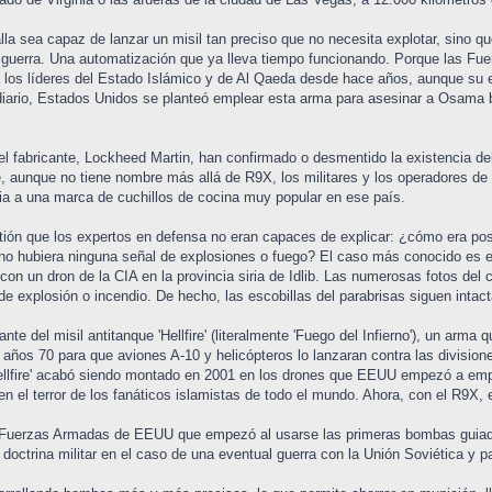
la sea capaz de lanzar un misil tan preciso que no necesita explotar, sino qu
a guerra. Una automatización que ya lleva tiempo funcionando. Porque las F
a los líderes del Estado Islámico y de Al Qaeda desde hace años, aunque su 
 diario, Estados Unidos se planteó emplear esta arma para asesinar a Osama b
el fabricante, Lockheed Martin, han confirmado o desmentido la existencia de
e, aunque no tiene nombre más allá de R9X, los militares y los operadores de
ncia a una marca de cuchillos de cocina muy popular en ese país.
estión que los expertos en defensa no eran capaces de explicar: ¿cómo era p
no hubiera ninguna señal de explosiones o fuego? El caso más conocido es el
on un dron de la CIA en la provincia siria de Idlib. Las numerosas fotos del 
de explosión o incendio. De hecho, las escobillas del parabrisas siguen intact
nte del misil antitanque 'Hellfire' (literalmente 'Fuego del Infierno'), un arm
 años 70 para que aviones A-10 y helicópteros lo lanzaran contra las divisio
'Hellfire' acabó siendo montado en 2001 en los drones que EEUU empezó a em
 el terror de los fanáticos islamistas de todo el mundo. Ahora, con el R9X, el 
s Fuerzas Armadas de EEUU que empezó al usarse las primeras bombas guiada
octrina militar en el caso de una eventual guerra con la Unión Soviética y pas