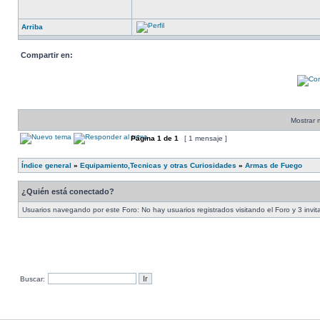
Arriba
Compartir en:
Mostrar 
Página
1
de
1
[ 1 mensaje ]
Índice general
»
Equipamiento,Tecnicas y otras Curiosidades
»
Armas de Fuego
¿Quién está conectado?
Usuarios navegando por este Foro: No hay usuarios registrados visitando el Foro y 3 invi
Buscar: