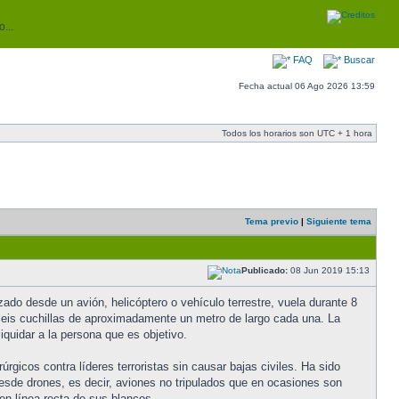
...
FAQ
Buscar
Fecha actual 06 Ago 2026 13:59
Todos los horarios son UTC + 1 hora
Tema previo
|
Siguiente tema
Publicado:
08 Jun 2019 15:13
ado desde un avión, helicóptero o vehículo terrestre, vuela durante 8
seis cuchillas de aproximadamente un metro de largo cada una. La
quidar a la persona que es objetivo.
rgicos contra líderes terroristas sin causar bajas civiles. Ha sido
esde drones, es decir, aviones no tripulados que en ocasiones son
en línea recta de sus blancos.