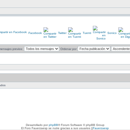
Facebook
Twitter
Tuenti
Sonico
mensajes previos:
Ordenar por
tados
Desarrollado por
phpBB
® Forum Software © phpBB Group
El Foro Fauerzaesp se nutre gracias a sus usuarios ||
Fauerzaesp