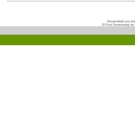
Desarrollado por
ph
El Foro Fauerzaesp se n