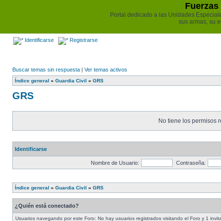
Fuerzas 
Portal dedicado a las Unidades Especiales 
sus armas, su e
Identificarse
Registrarse
Buscar temas sin respuesta
|
Ver temas activos
Índice general
»
Guardia Civil
»
GRS
GRS
No tiene los permisos r
Identificarse
Nombre de Usuario:
Contraseña:
Índice general
»
Guardia Civil
»
GRS
¿Quién está conectado?
Usuarios navegando por este Foro: No hay usuarios registrados visitando el Foro y 1 invit