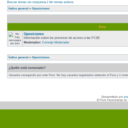
Buscar temas sin respuesta
|
Ver temas activos
Índice general
»
Oposiciones
Foro
Oposiciones
Información sobre los procesos de acceso a las FCSE
Moderador:
Consejo Moderador
Índice general
»
Oposiciones
¿Quién está conectado?
Usuarios navegando por este Foro: No hay usuarios registrados visitando el Foro y 1 invit
Desarrollado por
ph
El Foro Fauerzaesp se n