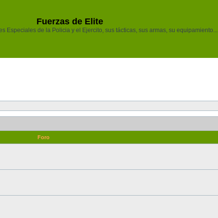
Fuerzas de Elite
 Especiales de la Policia y el Ejercito, sus tácticas, sus armas, su equipamiento...
Foro