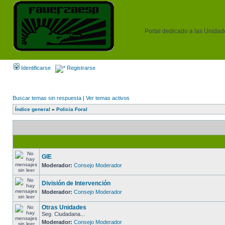
Portal dedicado a las Unidades
Identificarse
Registrarse
Buscar temas sin respuesta
|
Ver temas activos
Índice general
»
Policia Foral
GIE
Moderador:
Consejo Moderador
División de Intervención
Moderador:
Consejo Moderador
Otras Unidades
Seg. Ciudadana...
Moderador:
Consejo Moderador