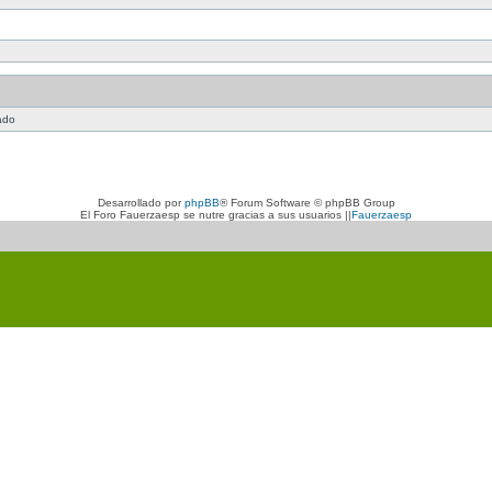
ado
Desarrollado por
phpBB
® Forum Software © phpBB Group
El Foro Fauerzaesp se nutre gracias a sus usuarios ||
Fauerzaesp