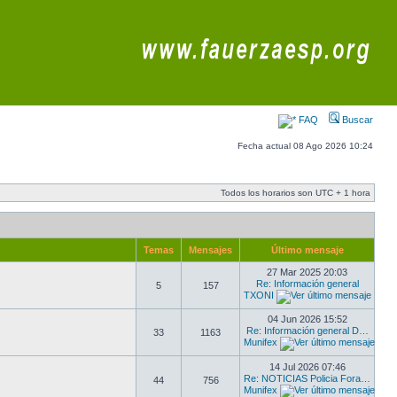
FAQ
Buscar
Fecha actual 08 Ago 2026 10:24
Todos los horarios son UTC + 1 hora
Temas
Mensajes
Último mensaje
27 Mar 2025 20:03
Re: Información general
5
157
TXONI
04 Jun 2026 15:52
Re: Información general D…
33
1163
Munifex
14 Jul 2026 07:46
Re: NOTICIAS Policia Fora…
44
756
Munifex