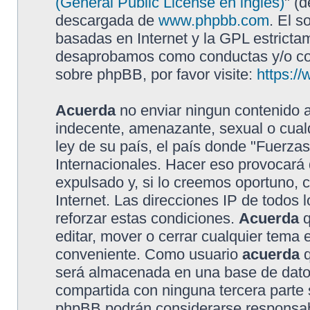
(General Public License en inglés)
" (
descargada de
www.phpbb.com
. El s
basadas en Internet y la GPL estricta
desaprobamos como conductas y/o con
sobre phpBB, por favor visite:
https:/
Acuerda
no enviar ningun contenido a
indecente, amenazante, sexual o cualq
ley de su país, el país donde "Fuerzas
Internacionales. Hacer eso provocar
expulsado y, si lo creemos oportuno, 
Internet. Las direcciones IP de todos
reforzar estas condiciones.
Acuerda
q
editar, mover o cerrar cualquier tem
conveniente. Como usuario
acuerda
q
será almacenada en una base de dato
compartida con ninguna tercera parte s
phpBB podrán considerarse responsabl