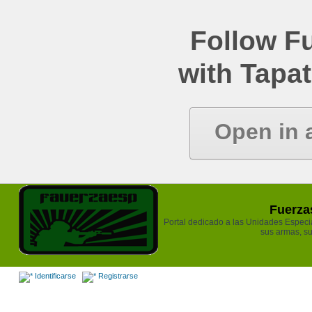
Follow Fu
with Tapat
Open in 
Fuerzas
Portal dedicado a las Unidades Especiale
sus armas, su
Identificarse
Registrarse