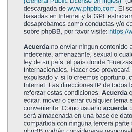
(General Public License en inglés)
" (
descargada de
www.phpbb.com
. El s
basadas en Internet y la GPL estricta
desaprobamos como conductas y/o con
sobre phpBB, por favor visite:
https:/
Acuerda
no enviar ningun contenido a
indecente, amenazante, sexual o cualq
ley de su país, el país donde "Fuerzas
Internacionales. Hacer eso provocar
expulsado y, si lo creemos oportuno, 
Internet. Las direcciones IP de todos
reforzar estas condiciones.
Acuerda
q
editar, mover o cerrar cualquier tem
conveniente. Como usuario
acuerda
q
será almacenada en una base de dato
compartida con ninguna tercera parte s
phpBB podrán considerarse responsabl