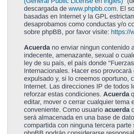
(General Public License en inglés)
" (
descargada de
www.phpbb.com
. El s
basadas en Internet y la GPL estricta
desaprobamos como conductas y/o con
sobre phpBB, por favor visite:
https:/
Acuerda
no enviar ningun contenido a
indecente, amenazante, sexual o cualq
ley de su país, el país donde "Fuerzas
Internacionales. Hacer eso provocar
expulsado y, si lo creemos oportuno, 
Internet. Las direcciones IP de todos
reforzar estas condiciones.
Acuerda
q
editar, mover o cerrar cualquier tem
conveniente. Como usuario
acuerda
q
será almacenada en una base de dato
compartida con ninguna tercera parte s
phpBB podrán considerarse responsabl