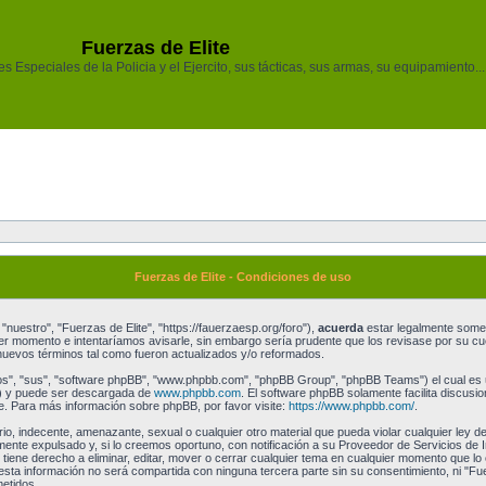
Fuerzas de Elite
 Especiales de la Policia y el Ejercito, sus tácticas, sus armas, su equipamiento...
Fuerzas de Elite - Condiciones de uso
"nuestro", "Fuerzas de Elite", "https://fauerzaesp.org/foro"),
acuerda
estar legalmente someti
r momento e intentaríamos avisarle, sin embargo sería prudente que los revisase por su cu
uevos términos tal como fueron actualizados y/o reformados.
os", "sus", "software phpBB", "www.phpbb.com", "phpBB Group", "phpBB Teams") el cual es un
") y puede ser descargada de
www.phpbb.com
. El software phpBB solamente facilita discusi
 Para más información sobre phpBB, por favor visite:
https://www.phpbb.com/
.
o, indecente, amenazante, sexual o cualquier otro material que pueda violar cualquier ley de
te expulsado y, si lo creemos oportuno, con notificación a su Proveedor de Servicios de I
 tiene derecho a eliminar, editar, mover o cerrar cualquier tema en cualquier momento que
a información no será compartida con ninguna tercera parte sin su consentimiento, ni "Fu
etidos.