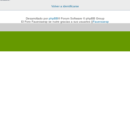
Volver a identificarse
Desarrollado por
phpBB
® Forum Software © phpBB Group
El Foro Fauerzaesp se nutre gracias a sus usuarios ||
Fauerzaesp