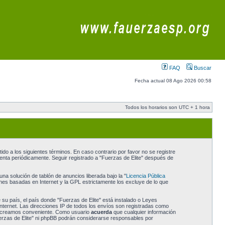
FAQ
Buscar
Fecha actual 08 Ago 2026 00:58
Todos los horarios son UTC + 1 hora
do a los siguientes términos. En caso contrario por favor no se registre
enta periódicamente. Seguir registrado a "Fuerzas de Elite" después de
a solución de tablón de anuncios liberada bajo la "
Licencia Pública
ones basadas en Internet y la GPL estrictamente los excluye de lo que
 su país, el país donde "Fuerzas de Elite" está instalado o Leyes
nternet. Las direcciones IP de todos los envíos son registradas como
 lo creamos conveniente. Como usuario
acuerda
que cualquier información
erzas de Elite" ni phpBB podrán considerarse responsables por