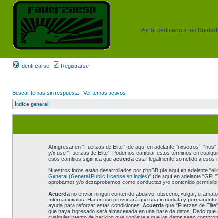
Portal dedicado a las Unidades
Identificarse
Registrarse
Buscar temas sin respuesta
|
Ver temas activos
Índice general
Al ingresar en "Fuerzas de Elite" (de aquí en adelante "nosotros", "nos", 
y/o use "Fuerzas de Elite". Podemos cambiar estos términos en cualquie
esos cambios significa que
acuerda
estar legalmente sometido a esos n
Nuestros foros están desarrollados por phpBB (de aquí en adelante "ell
General (General Public License en inglés)
" (de aquí en adelante "GPL
aprobamos y/o desaprobamos como conductas y/o contenido permisible.
Acuerda
no enviar ningun contenido abusivo, obsceno, vulgar, difamatori
Internacionales. Hacer eso provocará que sea inmediata y permanentemen
ayuda para reforzar estas condiciones.
Acuerda
que "Fuerzas de Elite"
que haya ingresado será almacenada en una base de datos. Dado que est
cualquier intento de hacking que conlleve a que los datos sean comprom