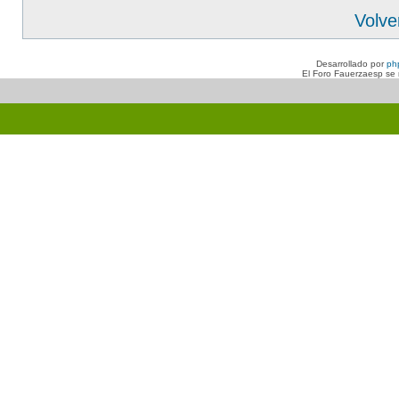
Volve
Desarrollado por
ph
El Foro Fauerzaesp se n