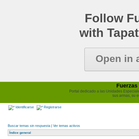
Follow Fu
with Tapat
Open in 
Fuerzas 
Portal dedicado a las Unidades Especiales 
sus armas, su e
Identificarse
Registrarse
Buscar temas sin respuesta
|
Ver temas activos
Índice general