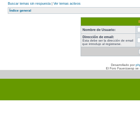
Buscar temas sin respuesta
|
Ver temas activos
Índice general
Nombre de Usuario:
Dirección de email:
Esta debe ser la dirección de email
que introdujo al registrarse.
Desarrollado por
ph
El Foro Fauerzaesp se n