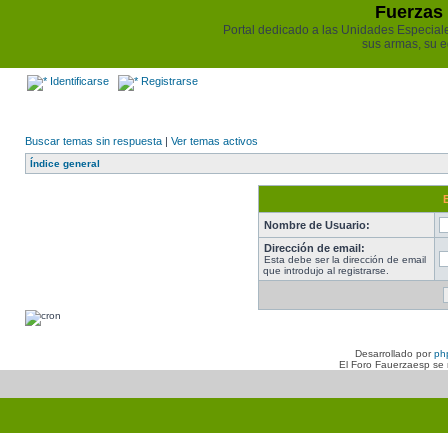
Fuerzas 
Portal dedicado a las Unidades Especiales 
sus armas, su e
Identificarse
Registrarse
Buscar temas sin respuesta
|
Ver temas activos
Índice general
Nombre de Usuario:
Dirección de email:
Esta debe ser la dirección de email
que introdujo al registrarse.
Desarrollado por
ph
El Foro Fauerzaesp se n