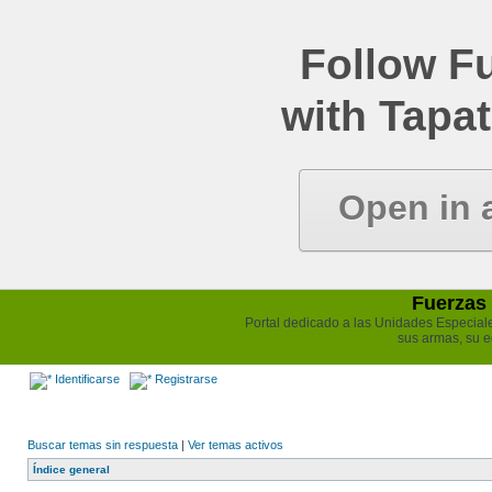
Follow Fu
with Tapat
Open in 
Fuerzas 
Portal dedicado a las Unidades Especiales 
sus armas, su e
Identificarse
Registrarse
Buscar temas sin respuesta
|
Ver temas activos
Índice general