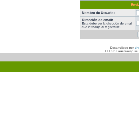
Envia
Nombre de Usuario:
Dirección de email:
Esta debe ser la dirección de email
que introdujo al registrarse.
Desarrollado por
ph
El Foro Fauerzaesp se n