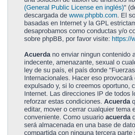
(General Public License en inglés)
" (
descargada de
www.phpbb.com
. El s
basadas en Internet y la GPL estricta
desaprobamos como conductas y/o con
sobre phpBB, por favor visite:
https:/
Acuerda
no enviar ningun contenido a
indecente, amenazante, sexual o cualq
ley de su país, el país donde "Fuerzas
Internacionales. Hacer eso provocar
expulsado y, si lo creemos oportuno, 
Internet. Las direcciones IP de todos
reforzar estas condiciones.
Acuerda
q
editar, mover o cerrar cualquier tem
conveniente. Como usuario
acuerda
q
será almacenada en una base de dato
compartida con ninguna tercera parte s