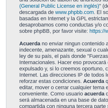
(General Public License en inglés)
" (
descargada de
www.phpbb.com
. El s
basadas en Internet y la GPL estricta
desaprobamos como conductas y/o con
sobre phpBB, por favor visite:
https:/
Acuerda
no enviar ningun contenido a
indecente, amenazante, sexual o cualq
ley de su país, el país donde "Fuerzas
Internacionales. Hacer eso provocar
expulsado y, si lo creemos oportuno, 
Internet. Las direcciones IP de todos
reforzar estas condiciones.
Acuerda
q
editar, mover o cerrar cualquier tem
conveniente. Como usuario
acuerda
q
será almacenada en una base de dato
compartida con ninguna tercera parte s