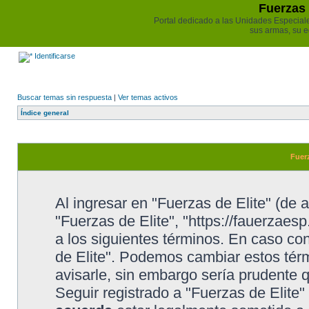
Fuerzas 
Portal dedicado a las Unidades Especiales 
sus armas, su e
Identificarse
Buscar temas sin respuesta
|
Ver temas activos
Índice general
Fuerz
Al ingresar en "Fuerzas de Elite" (de a
"Fuerzas de Elite", "https://fauerzaesp
a los siguientes términos. En caso con
de Elite". Podemos cambiar estos tér
avisarle, sin embargo sería prudente 
Seguir registrado a "Fuerzas de Elite