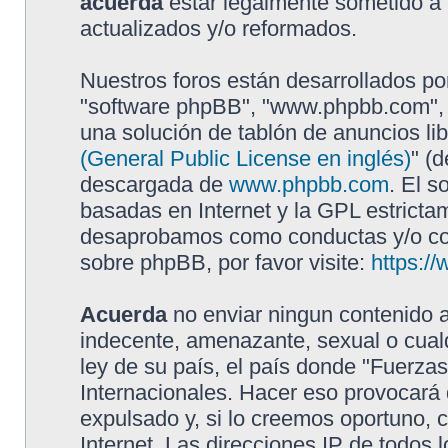
acuerda
estar legalmente sometido a 
actualizados y/o reformados.
Nuestros foros están desarrollados por
"software phpBB", "www.phpbb.com", 
una solución de tablón de anuncios lib
(General Public License en inglés)
" (
descargada de
www.phpbb.com
. El s
basadas en Internet y la GPL estricta
desaprobamos como conductas y/o con
sobre phpBB, por favor visite:
https:/
Acuerda
no enviar ningun contenido a
indecente, amenazante, sexual o cualq
ley de su país, el país donde "Fuerzas
Internacionales. Hacer eso provocar
expulsado y, si lo creemos oportuno, 
Internet. Las direcciones IP de todos