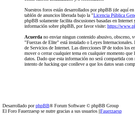
Nuestros foros están desarrollados por phpBB (de aquí 
tablón de anuncios liberada bajo la "
Licencia Pública Gene
phpBB solamente facilita discusiones basadas en Internet
información sobre phpBB, por favor visite:
https://www.p
Acuerda
no enviar ningun contenido abusivo, obsceno, vul
"Fuerzas de Elite" está instalado o Leyes Internacionales
de Servicios de Internet. Las direcciones IP de todos los 
mover o cerrar cualquier tema en cualquier momento que
datos. Dado que esta información no será compartida con n
intento de hacking que conlleve a que los datos sean com
Desarrollado por
phpBB
® Forum Software © phpBB Group
El Foro Fauerzaesp se nutre gracias a sus usuarios ||
Fauerzaesp