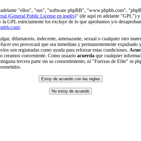
en adelante "ellos", "sus", "software phpBB", "www.phpbb.com", "php
ral (General Public License en inglés)
" (de aquí en adelante "GPL") y
 y la GPL estrictamente los excluye de lo que aprobamos y/o desaprob
hpbb.com/
.
gar, difamatorio, indecente, amenazante, sexual o cualquier otro materi
. Hacer eso provocará que sea inmediata y permanentemente expulsado y,
envíos son registradas como ayuda para reforzar estas condiciones.
Acue
 lo creamos conveniente. Como usuario
acuerda
que cualquier informac
inguna tercera parte sin su consentimiento, ni "Fuerzas de Elite" ni p
prometidos.