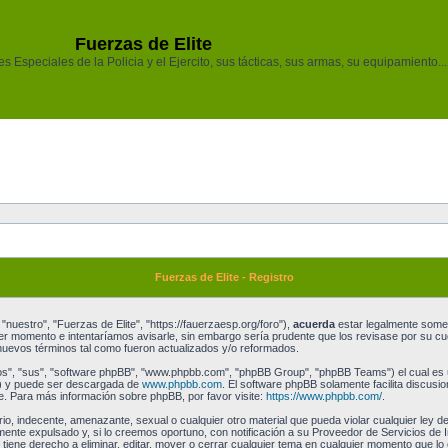
Fuerzas de Elite
 Especiales de la Policia y el Ejercito, sus tácticas, sus armas, su equipamiento...
Fuerzas de Elite - Registro
"nuestro", "Fuerzas de Elite", "https://fauerzaesp.org/foro"),
acuerda
estar legalmente someti
r momento e intentaríamos avisarle, sin embargo sería prudente que los revisase por su cu
uevos términos tal como fueron actualizados y/o reformados.
os", "sus", "software phpBB", "www.phpbb.com", "phpBB Group", "phpBB Teams") el cual es un
") y puede ser descargada de
www.phpbb.com
. El software phpBB solamente facilita discusi
 Para más información sobre phpBB, por favor visite:
https://www.phpbb.com/
.
o, indecente, amenazante, sexual o cualquier otro material que pueda violar cualquier ley de
te expulsado y, si lo creemos oportuno, con notificación a su Proveedor de Servicios de I
 tiene derecho a eliminar, editar, mover o cerrar cualquier tema en cualquier momento que