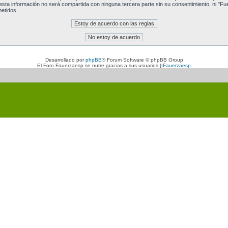
a información no será compartida con ninguna tercera parte sin su consentimiento, ni "Fu
etidos.
Desarrollado por
phpBB
® Forum Software © phpBB Group
El Foro Fauerzaesp se nutre gracias a sus usuarios ||
Fauerzaesp