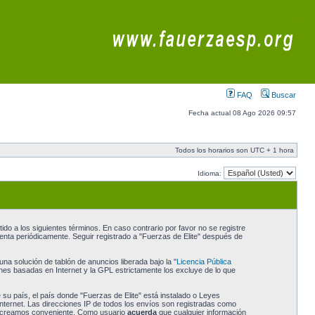
FAQ
Buscar
Fecha actual 08 Ago 2026 09:57
Todos los horarios son UTC + 1 hora
Idioma:
do a los siguientes términos. En caso contrario por favor no se registre
enta periódicamente. Seguir registrado a "Fuerzas de Elite" después de
a solución de tablón de anuncios liberada bajo la "
Licencia Pública
ones basadas en Internet y la GPL estrictamente los excluye de lo que
 su país, el país donde "Fuerzas de Elite" está instalado o Leyes
nternet. Las direcciones IP de todos los envíos son registradas como
 lo creamos conveniente. Como usuario
acuerda
que cualquier información