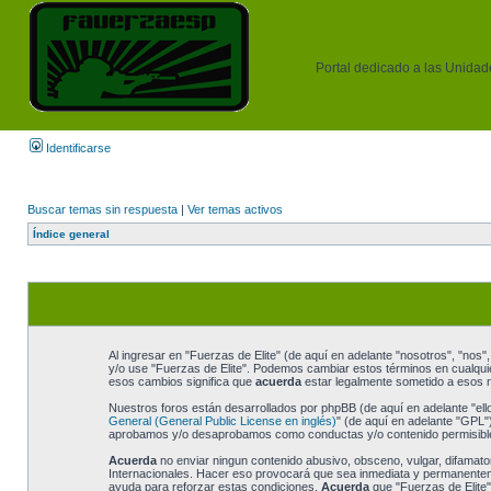
Portal dedicado a las Unidades
Identificarse
Buscar temas sin respuesta
|
Ver temas activos
Índice general
Al ingresar en "Fuerzas de Elite" (de aquí en adelante "nosotros", "nos", 
y/o use "Fuerzas de Elite". Podemos cambiar estos términos en cualquie
esos cambios significa que
acuerda
estar legalmente sometido a esos n
Nuestros foros están desarrollados por phpBB (de aquí en adelante "ell
General (General Public License en inglés)
" (de aquí en adelante "GPL
aprobamos y/o desaprobamos como conductas y/o contenido permisible.
Acuerda
no enviar ningun contenido abusivo, obsceno, vulgar, difamatori
Internacionales. Hacer eso provocará que sea inmediata y permanentemen
ayuda para reforzar estas condiciones.
Acuerda
que "Fuerzas de Elite"