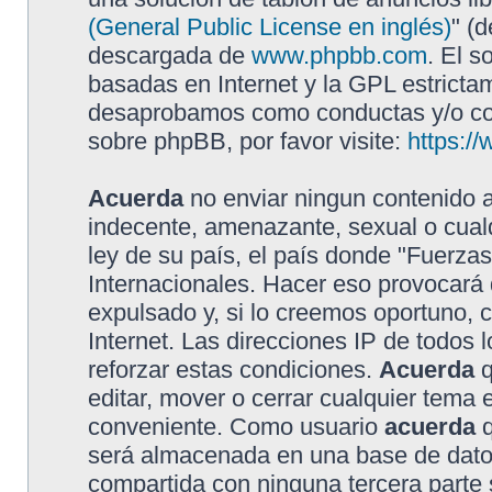
(General Public License en inglés)
" (
descargada de
www.phpbb.com
. El s
basadas en Internet y la GPL estricta
desaprobamos como conductas y/o con
sobre phpBB, por favor visite:
https:/
Acuerda
no enviar ningun contenido a
indecente, amenazante, sexual o cualq
ley de su país, el país donde "Fuerzas
Internacionales. Hacer eso provocar
expulsado y, si lo creemos oportuno, 
Internet. Las direcciones IP de todos
reforzar estas condiciones.
Acuerda
q
editar, mover o cerrar cualquier tem
conveniente. Como usuario
acuerda
q
será almacenada en una base de dato
compartida con ninguna tercera parte s