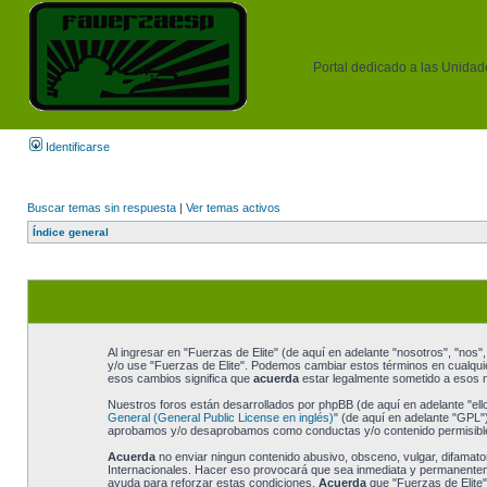
Portal dedicado a las Unidades
Identificarse
Buscar temas sin respuesta
|
Ver temas activos
Índice general
Al ingresar en "Fuerzas de Elite" (de aquí en adelante "nosotros", "nos", 
y/o use "Fuerzas de Elite". Podemos cambiar estos términos en cualquie
esos cambios significa que
acuerda
estar legalmente sometido a esos n
Nuestros foros están desarrollados por phpBB (de aquí en adelante "ell
General (General Public License en inglés)
" (de aquí en adelante "GPL
aprobamos y/o desaprobamos como conductas y/o contenido permisible.
Acuerda
no enviar ningun contenido abusivo, obsceno, vulgar, difamatori
Internacionales. Hacer eso provocará que sea inmediata y permanentemen
ayuda para reforzar estas condiciones.
Acuerda
que "Fuerzas de Elite"