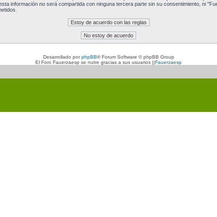
a información no será compartida con ninguna tercera parte sin su consentimiento, ni "Fu
etidos.
Desarrollado por
phpBB
® Forum Software © phpBB Group
El Foro Fauerzaesp se nutre gracias a sus usuarios ||
Fauerzaesp