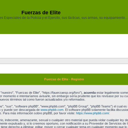
Fuerzas de Elite
 Especiales de la Policia y el Ejercito, sus tácticas, sus armas, su equipamiento...
Fuerzas de Elite - Registro
"nuestro", "Fuerzas de Elite", "https://fauerzaesp.org/foro"),
acuerda
estar legalmente someti
r momento e intentaríamos avisarle, sin embargo sería prudente que los revisase por su cu
uevos términos tal como fueron actualizados y/o reformados.
os", "sus", "software phpBB", "www.phpbb.com", "phpBB Group", "phpBB Teams") el cual es un
") y puede ser descargada de
www.phpbb.com
. El software phpBB solamente facilita discusi
 Para más información sobre phpBB, por favor visite:
https://www.phpbb.com/
.
o, indecente, amenazante, sexual o cualquier otro material que pueda violar cualquier ley de
te expulsado y, si lo creemos oportuno, con notificación a su Proveedor de Servicios de I
 tiene derecho a eliminar, editar, mover o cerrar cualquier tema en cualquier momento que