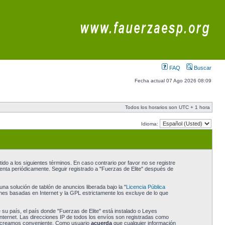
FAQ
Buscar
Fecha actual 07 Ago 2026 08:09
Todos los horarios son UTC + 1 hora
Idioma:
do a los siguientes términos. En caso contrario por favor no se registre
enta periódicamente. Seguir registrado a "Fuerzas de Elite" después de
a solución de tablón de anuncios liberada bajo la "
Licencia Pública
ones basadas en Internet y la GPL estrictamente los excluye de lo que
 su país, el país donde "Fuerzas de Elite" está instalado o Leyes
nternet. Las direcciones IP de todos los envíos son registradas como
 lo creamos conveniente. Como usuario
acuerda
que cualquier información