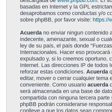
descargada de
www.phpbb.com
. El s
basadas en Internet y la GPL estricta
desaprobamos como conductas y/o con
sobre phpBB, por favor visite:
https:/
Acuerda
no enviar ningun contenido a
indecente, amenazante, sexual o cualq
ley de su país, el país donde "Fuerzas
Internacionales. Hacer eso provocar
expulsado y, si lo creemos oportuno, 
Internet. Las direcciones IP de todos
reforzar estas condiciones.
Acuerda
q
editar, mover o cerrar cualquier tem
conveniente. Como usuario
acuerda
q
será almacenada en una base de dato
compartida con ninguna tercera parte s
phpBB podrán considerarse responsabl
conlleve a que los datos sean compro