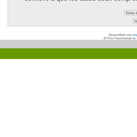
Desarrollado por
ph
El Foro Fauerzaesp se n