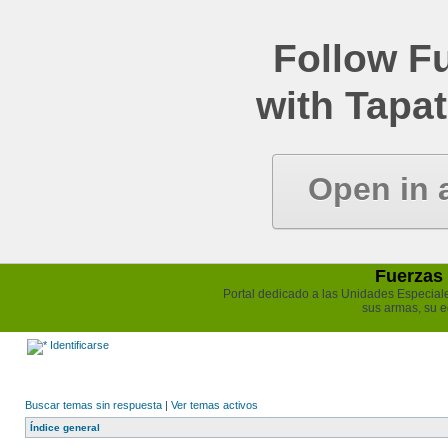
Follow Fu
with Tapat
Open in 
Fuerzas 
Portal dedicado a las Unidades Especiales 
sus armas, su e
Identificarse
Buscar temas sin respuesta
|
Ver temas activos
Índice general