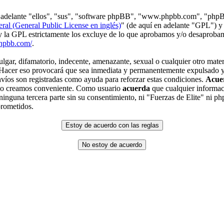
en adelante "ellos", "sus", "software phpBB", "www.phpbb.com", "php
ral (General Public License en inglés)
" (de aquí en adelante "GPL") y
 y la GPL estrictamente los excluye de lo que aprobamos y/o desaprob
hpbb.com/
.
gar, difamatorio, indecente, amenazante, sexual o cualquier otro materi
. Hacer eso provocará que sea inmediata y permanentemente expulsado y,
envíos son registradas como ayuda para reforzar estas condiciones.
Acue
 lo creamos conveniente. Como usuario
acuerda
que cualquier informac
inguna tercera parte sin su consentimiento, ni "Fuerzas de Elite" ni p
prometidos.