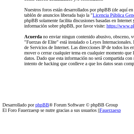
Nuestros foros están desarrollados por phpBB (de aquí 
tablón de anuncios liberada bajo la "
Licencia Pública Gene
phpBB solamente facilita discusiones basadas en Internet
información sobre phpBB, por favor visite:
https://www.p
Acuerda
no enviar ningun contenido abusivo, obsceno, vul
"Fuerzas de Elite" está instalado o Leyes Internacionales
de Servicios de Internet. Las direcciones IP de todos los 
mover o cerrar cualquier tema en cualquier momento que
datos. Dado que esta información no será compartida con n
intento de hacking que conlleve a que los datos sean com
Desarrollado por
phpBB
® Forum Software © phpBB Group
El Foro Fauerzaesp se nutre gracias a sus usuarios ||
Fauerzaesp