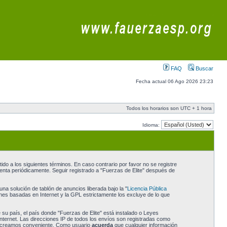
FAQ
Buscar
Fecha actual 06 Ago 2026 23:23
Todos los horarios son UTC + 1 hora
Idioma:
do a los siguientes términos. En caso contrario por favor no se registre
enta periódicamente. Seguir registrado a "Fuerzas de Elite" después de
a solución de tablón de anuncios liberada bajo la "
Licencia Pública
ones basadas en Internet y la GPL estrictamente los excluye de lo que
 su país, el país donde "Fuerzas de Elite" está instalado o Leyes
nternet. Las direcciones IP de todos los envíos son registradas como
 lo creamos conveniente. Como usuario
acuerda
que cualquier información