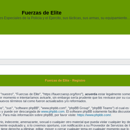
Fuerzas de Elite
 Especiales de la Policia y el Ejercito, sus tácticas, sus armas, su equipamiento...
Fuerzas de Elite - Registro
"nuestro", "Fuerzas de Elite", "https://fauerzaesp.org/foro"),
acuerda
estar legalmente someti
r momento e intentaríamos avisarle, sin embargo sería prudente que los revisase por su cu
uevos términos tal como fueron actualizados y/o reformados.
os", "sus", "software phpBB", "www.phpbb.com", "phpBB Group", "phpBB Teams") el cual es un
") y puede ser descargada de
www.phpbb.com
. El software phpBB solamente facilita discusi
 Para más información sobre phpBB, por favor visite:
https://www.phpbb.com/
.
o, indecente, amenazante, sexual o cualquier otro material que pueda violar cualquier ley de
te expulsado y, si lo creemos oportuno, con notificación a su Proveedor de Servicios de I
 tiene derecho a eliminar, editar, mover o cerrar cualquier tema en cualquier momento que