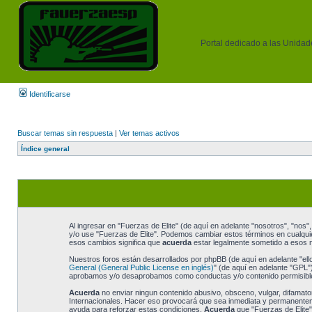
Portal dedicado a las Unidades
Identificarse
Buscar temas sin respuesta
|
Ver temas activos
Índice general
Al ingresar en "Fuerzas de Elite" (de aquí en adelante "nosotros", "nos", 
y/o use "Fuerzas de Elite". Podemos cambiar estos términos en cualquie
esos cambios significa que
acuerda
estar legalmente sometido a esos n
Nuestros foros están desarrollados por phpBB (de aquí en adelante "ell
General (General Public License en inglés)
" (de aquí en adelante "GPL
aprobamos y/o desaprobamos como conductas y/o contenido permisible.
Acuerda
no enviar ningun contenido abusivo, obsceno, vulgar, difamatori
Internacionales. Hacer eso provocará que sea inmediata y permanentemen
ayuda para reforzar estas condiciones.
Acuerda
que "Fuerzas de Elite"