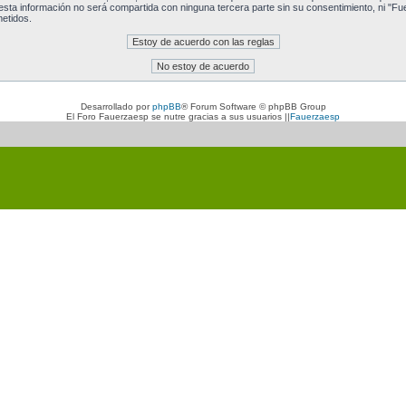
a información no será compartida con ninguna tercera parte sin su consentimiento, ni "Fu
etidos.
Desarrollado por
phpBB
® Forum Software © phpBB Group
El Foro Fauerzaesp se nutre gracias a sus usuarios ||
Fauerzaesp