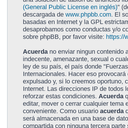
(General Public License en inglés)
" (
descargada de
www.phpbb.com
. El s
basadas en Internet y la GPL estricta
desaprobamos como conductas y/o con
sobre phpBB, por favor visite:
https:/
Acuerda
no enviar ningun contenido a
indecente, amenazante, sexual o cualq
ley de su país, el país donde "Fuerzas
Internacionales. Hacer eso provocar
expulsado y, si lo creemos oportuno, 
Internet. Las direcciones IP de todos
reforzar estas condiciones.
Acuerda
q
editar, mover o cerrar cualquier tem
conveniente. Como usuario
acuerda
q
será almacenada en una base de dato
compartida con ninguna tercera parte s