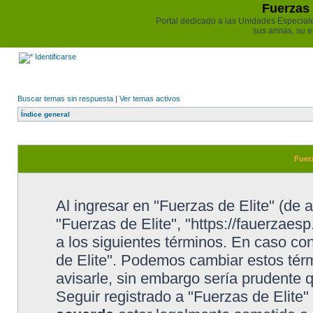
Fuerzas 
Portal dedicado a las Unidades Especiales 
sus armas, su e
Identificarse
Buscar temas sin respuesta
|
Ver temas activos
Índice general
Fuerz
Al ingresar en "Fuerzas de Elite" (de a
"Fuerzas de Elite", "https://fauerzaesp
a los siguientes términos. En caso con
de Elite". Podemos cambiar estos tér
avisarle, sin embargo sería prudente 
Seguir registrado a "Fuerzas de Elite