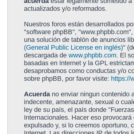
acuerda
estar legalmente sometido a 
actualizados y/o reformados.
Nuestros foros están desarrollados por
"software phpBB", "www.phpbb.com", 
una solución de tablón de anuncios lib
(General Public License en inglés)
" (
descargada de
www.phpbb.com
. El s
basadas en Internet y la GPL estricta
desaprobamos como conductas y/o con
sobre phpBB, por favor visite:
https:/
Acuerda
no enviar ningun contenido a
indecente, amenazante, sexual o cualq
ley de su país, el país donde "Fuerzas
Internacionales. Hacer eso provocar
expulsado y, si lo creemos oportuno, 
Internet. Las direcciones IP de todos