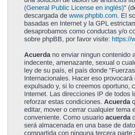
(General Public License en inglés)
" (
descargada de
www.phpbb.com
. El s
basadas en Internet y la GPL estricta
desaprobamos como conductas y/o con
sobre phpBB, por favor visite:
https:/
Acuerda
no enviar ningun contenido a
indecente, amenazante, sexual o cualq
ley de su país, el país donde "Fuerzas
Internacionales. Hacer eso provocar
expulsado y, si lo creemos oportuno, 
Internet. Las direcciones IP de todos
reforzar estas condiciones.
Acuerda
q
editar, mover o cerrar cualquier tem
conveniente. Como usuario
acuerda
q
será almacenada en una base de dato
compartida con ninguna tercera parte s