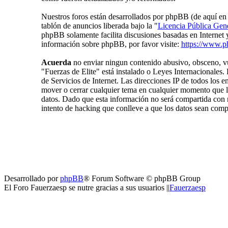
Nuestros foros están desarrollados por phpBB (de aquí 
tablón de anuncios liberada bajo la "
Licencia Pública Gene
phpBB solamente facilita discusiones basadas en Internet
información sobre phpBB, por favor visite:
https://www.p
Acuerda
no enviar ningun contenido abusivo, obsceno, vul
"Fuerzas de Elite" está instalado o Leyes Internacionales
de Servicios de Internet. Las direcciones IP de todos los 
mover o cerrar cualquier tema en cualquier momento que
datos. Dado que esta información no será compartida con n
intento de hacking que conlleve a que los datos sean com
Desarrollado por
phpBB
® Forum Software © phpBB Group
El Foro Fauerzaesp se nutre gracias a sus usuarios ||
Fauerzaesp