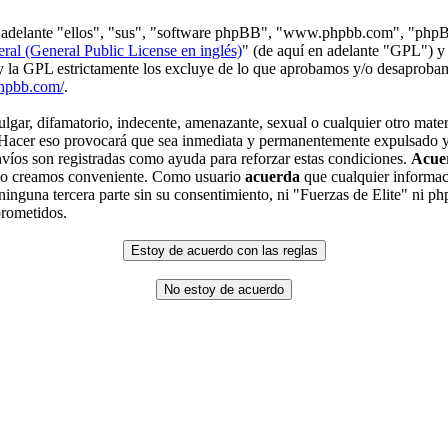
en adelante "ellos", "sus", "software phpBB", "www.phpbb.com", "php
ral (General Public License en inglés)
" (de aquí en adelante "GPL") y
 y la GPL estrictamente los excluye de lo que aprobamos y/o desaprob
hpbb.com/
.
gar, difamatorio, indecente, amenazante, sexual o cualquier otro materi
. Hacer eso provocará que sea inmediata y permanentemente expulsado y,
envíos son registradas como ayuda para reforzar estas condiciones.
Acue
 lo creamos conveniente. Como usuario
acuerda
que cualquier informac
inguna tercera parte sin su consentimiento, ni "Fuerzas de Elite" ni p
prometidos.