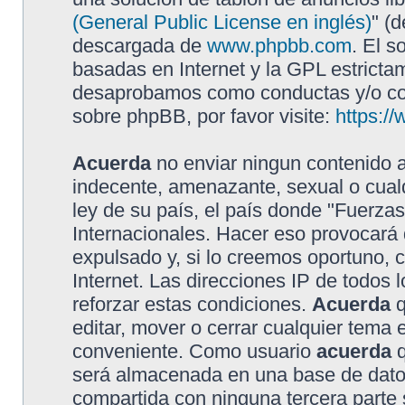
(General Public License en inglés)
" (
descargada de
www.phpbb.com
. El s
basadas en Internet y la GPL estricta
desaprobamos como conductas y/o con
sobre phpBB, por favor visite:
https:/
Acuerda
no enviar ningun contenido a
indecente, amenazante, sexual o cualq
ley de su país, el país donde "Fuerzas
Internacionales. Hacer eso provocar
expulsado y, si lo creemos oportuno, 
Internet. Las direcciones IP de todos
reforzar estas condiciones.
Acuerda
q
editar, mover o cerrar cualquier tem
conveniente. Como usuario
acuerda
q
será almacenada en una base de dato
compartida con ninguna tercera parte s