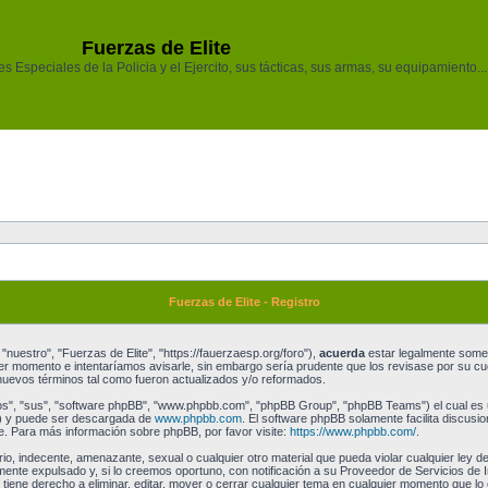
Fuerzas de Elite
 Especiales de la Policia y el Ejercito, sus tácticas, sus armas, su equipamiento...
Fuerzas de Elite - Registro
"nuestro", "Fuerzas de Elite", "https://fauerzaesp.org/foro"),
acuerda
estar legalmente someti
r momento e intentaríamos avisarle, sin embargo sería prudente que los revisase por su cu
uevos términos tal como fueron actualizados y/o reformados.
os", "sus", "software phpBB", "www.phpbb.com", "phpBB Group", "phpBB Teams") el cual es un
") y puede ser descargada de
www.phpbb.com
. El software phpBB solamente facilita discusi
 Para más información sobre phpBB, por favor visite:
https://www.phpbb.com/
.
o, indecente, amenazante, sexual o cualquier otro material que pueda violar cualquier ley de
te expulsado y, si lo creemos oportuno, con notificación a su Proveedor de Servicios de I
 tiene derecho a eliminar, editar, mover o cerrar cualquier tema en cualquier momento que