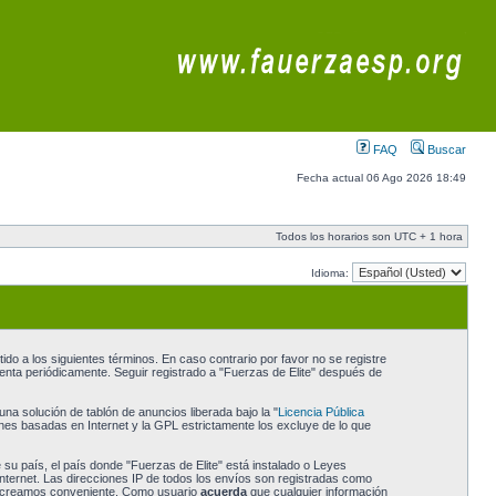
FAQ
Buscar
Fecha actual 06 Ago 2026 18:49
Todos los horarios son UTC + 1 hora
Idioma:
do a los siguientes términos. En caso contrario por favor no se registre
enta periódicamente. Seguir registrado a "Fuerzas de Elite" después de
a solución de tablón de anuncios liberada bajo la "
Licencia Pública
ones basadas en Internet y la GPL estrictamente los excluye de lo que
 su país, el país donde "Fuerzas de Elite" está instalado o Leyes
nternet. Las direcciones IP de todos los envíos son registradas como
 lo creamos conveniente. Como usuario
acuerda
que cualquier información