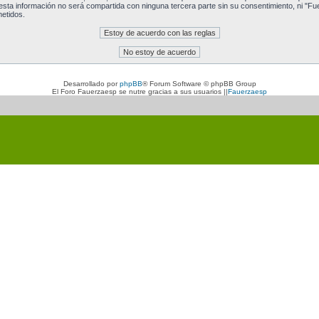
a información no será compartida con ninguna tercera parte sin su consentimiento, ni "Fu
etidos.
Desarrollado por
phpBB
® Forum Software © phpBB Group
El Foro Fauerzaesp se nutre gracias a sus usuarios ||
Fauerzaesp