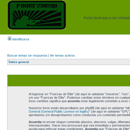
Portal dedicado a las Unidades
Identificarse
Buscar temas sin respuesta
|
Ver temas activos
Índice general
Al ingresar en "Fuerzas de Elite" (de aquí en adelante "nosotros", "nos", 
y/o use "Fuerzas de Elite". Podemos cambiar estos términos en cualquie
esos cambios significa que
acuerda
estar legalmente sometido a esos n
Nuestros foros están desarrollados por phpBB (de aquí en adelante "ell
General (General Public License en inglés)
" (de aquí en adelante "GPL
aprobamos y/o desaprobamos como conductas y/o contenido permisible.
Acuerda
no enviar ningun contenido abusivo, obsceno, vulgar, difamatori
Internacionales. Hacer eso provocará que sea inmediata y permanentemen
ayuda para reforzar estas condiciones.
Acuerda
que "Fuerzas de Elite"