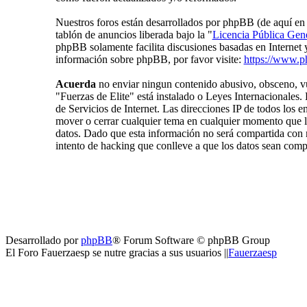
Nuestros foros están desarrollados por phpBB (de aquí 
tablón de anuncios liberada bajo la "
Licencia Pública Gene
phpBB solamente facilita discusiones basadas en Internet
información sobre phpBB, por favor visite:
https://www.p
Acuerda
no enviar ningun contenido abusivo, obsceno, vul
"Fuerzas de Elite" está instalado o Leyes Internacionales
de Servicios de Internet. Las direcciones IP de todos los 
mover o cerrar cualquier tema en cualquier momento que
datos. Dado que esta información no será compartida con n
intento de hacking que conlleve a que los datos sean com
Desarrollado por
phpBB
® Forum Software © phpBB Group
El Foro Fauerzaesp se nutre gracias a sus usuarios ||
Fauerzaesp