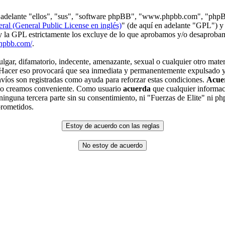
en adelante "ellos", "sus", "software phpBB", "www.phpbb.com", "php
ral (General Public License en inglés)
" (de aquí en adelante "GPL") y
 y la GPL estrictamente los excluye de lo que aprobamos y/o desaprob
hpbb.com/
.
gar, difamatorio, indecente, amenazante, sexual o cualquier otro materi
. Hacer eso provocará que sea inmediata y permanentemente expulsado y,
envíos son registradas como ayuda para reforzar estas condiciones.
Acue
 lo creamos conveniente. Como usuario
acuerda
que cualquier informac
inguna tercera parte sin su consentimiento, ni "Fuerzas de Elite" ni p
prometidos.