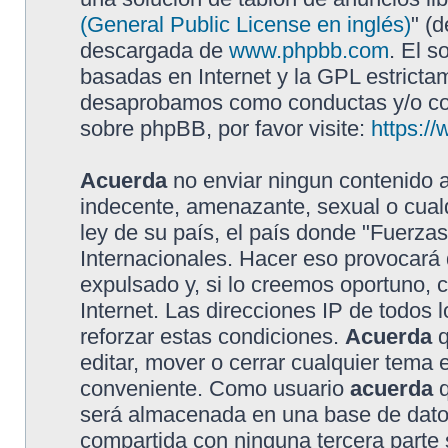
(General Public License en inglés)
" (
descargada de
www.phpbb.com
. El s
basadas en Internet y la GPL estricta
desaprobamos como conductas y/o con
sobre phpBB, por favor visite:
https:/
Acuerda
no enviar ningun contenido a
indecente, amenazante, sexual o cualq
ley de su país, el país donde "Fuerzas
Internacionales. Hacer eso provocar
expulsado y, si lo creemos oportuno, 
Internet. Las direcciones IP de todos
reforzar estas condiciones.
Acuerda
q
editar, mover o cerrar cualquier tem
conveniente. Como usuario
acuerda
q
será almacenada en una base de dato
compartida con ninguna tercera parte s