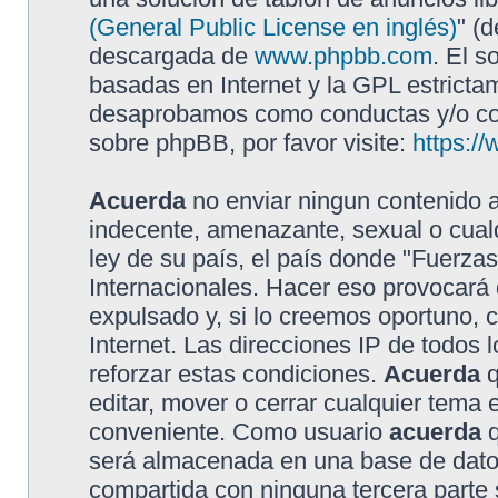
(General Public License en inglés)
" (
descargada de
www.phpbb.com
. El s
basadas en Internet y la GPL estricta
desaprobamos como conductas y/o con
sobre phpBB, por favor visite:
https:/
Acuerda
no enviar ningun contenido a
indecente, amenazante, sexual o cualq
ley de su país, el país donde "Fuerzas
Internacionales. Hacer eso provocar
expulsado y, si lo creemos oportuno, 
Internet. Las direcciones IP de todos
reforzar estas condiciones.
Acuerda
q
editar, mover o cerrar cualquier tem
conveniente. Como usuario
acuerda
q
será almacenada en una base de dato
compartida con ninguna tercera parte s