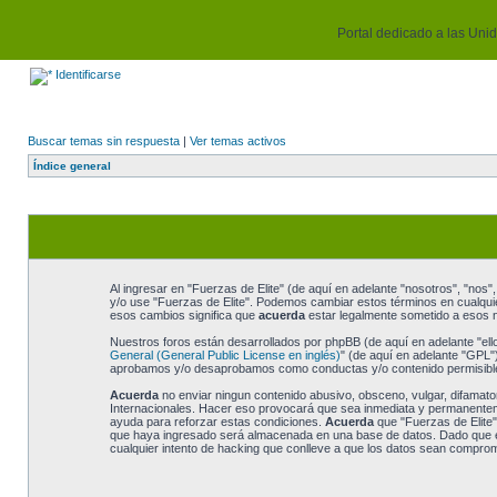
Portal dedicado a las Unida
Identificarse
Buscar temas sin respuesta
|
Ver temas activos
Índice general
Al ingresar en "Fuerzas de Elite" (de aquí en adelante "nosotros", "nos", 
y/o use "Fuerzas de Elite". Podemos cambiar estos términos en cualquie
esos cambios significa que
acuerda
estar legalmente sometido a esos n
Nuestros foros están desarrollados por phpBB (de aquí en adelante "ell
General (General Public License en inglés)
" (de aquí en adelante "GPL
aprobamos y/o desaprobamos como conductas y/o contenido permisible.
Acuerda
no enviar ningun contenido abusivo, obsceno, vulgar, difamatori
Internacionales. Hacer eso provocará que sea inmediata y permanentemen
ayuda para reforzar estas condiciones.
Acuerda
que "Fuerzas de Elite"
que haya ingresado será almacenada en una base de datos. Dado que est
cualquier intento de hacking que conlleve a que los datos sean comprom