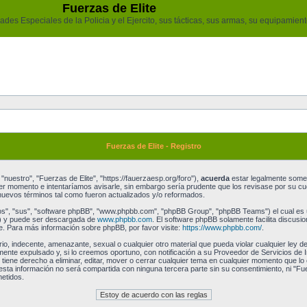
Fuerzas de Elite
des Especiales de la Policia y el Ejercito, sus tácticas, sus armas, su equipamiento
Fuerzas de Elite - Registro
"nuestro", "Fuerzas de Elite", "https://fauerzaesp.org/foro"),
acuerda
estar legalmente someti
r momento e intentaríamos avisarle, sin embargo sería prudente que los revisase por su cu
uevos términos tal como fueron actualizados y/o reformados.
os", "sus", "software phpBB", "www.phpbb.com", "phpBB Group", "phpBB Teams") el cual es un
") y puede ser descargada de
www.phpbb.com
. El software phpBB solamente facilita discusi
 Para más información sobre phpBB, por favor visite:
https://www.phpbb.com/
.
o, indecente, amenazante, sexual o cualquier otro material que pueda violar cualquier ley de
te expulsado y, si lo creemos oportuno, con notificación a su Proveedor de Servicios de I
 tiene derecho a eliminar, editar, mover o cerrar cualquier tema en cualquier momento que
a información no será compartida con ninguna tercera parte sin su consentimiento, ni "Fu
etidos.