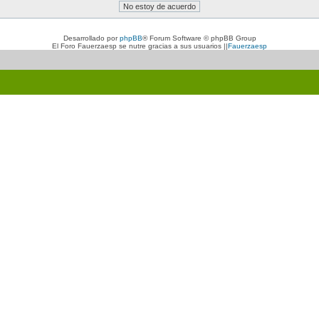
Desarrollado por
phpBB
® Forum Software © phpBB Group
El Foro Fauerzaesp se nutre gracias a sus usuarios ||
Fauerzaesp