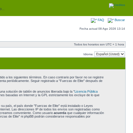
...
FAQ
Buscar
Fecha actual 08 Ago 2026 13:14
Todos los horarios son UTC + 1 hora
Idioma:
do a los siguientes términos. En caso contrario por favor no se registre
enta periódicamente. Seguir registrado a "Fuerzas de Elite" después de
a solución de tablón de anuncios liberada bajo la "
Licencia Pública
ones basadas en Internet y la GPL estrictamente los excluye de lo que
 su país, el país donde "Fuerzas de Elite" está instalado o Leyes
nternet. Las direcciones IP de todos los envíos son registradas como
 lo creamos conveniente. Como usuario
acuerda
que cualquier información
erzas de Elite" ni phpBB podrán considerarse responsables por