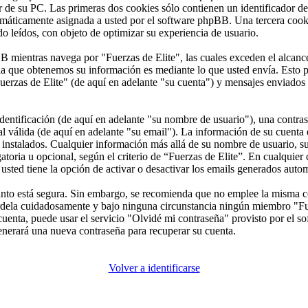
de su PC. Las primeras dos cookies sólo contienen un identificador de 
tomáticamente asignada a usted por el software phpBB. Una tercera coo
do leídos, con objeto de optimizar su experiencia de usuario.
mientras navega por "Fuerzas de Elite", las cuales exceden el alcance
a que obtenemos su información es mediante lo que usted envía. Esto p
uerzas de Elite" (de aquí en adelante "su cuenta") y mensajes enviados 
ntificación (de aquí en adelante "su nombre de usuario"), una contrase
l válida (de aquí en adelante "su email"). La información de su cuenta e
s instalados. Cualquier información más allá de su nombre de usuario, s
gatoria u opcional, según el criterio de “Fuerzas de Elite”. En cualquier
usted tiene la opción de activar o desactivar los emails generados aut
 tanto está segura. Sin embargo, se recomienda que no emplee la misma c
árdela cuidadosamente y bajo ninguna circunstancia ningún miembro "Fue
cuenta, puede usar el servicio "Olvidé mi contraseña" provisto por el so
nerará una nueva contraseña para recuperar su cuenta.
Volver a identificarse