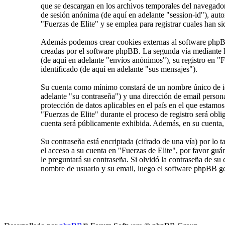
que se descargan en los archivos temporales del navegador 
de sesión anónima (de aquí en adelante "session-id"), au
"Fuerzas de Elite" y se emplea para registrar cuales han si
Además podemos crear cookies externas al software phpBB 
creadas por el software phpBB. La segunda vía mediante l
(de aquí en adelante "envíos anónimos"), su registro en "F
identificado (de aquí en adelante "sus mensajes").
Su cuenta como mínimo constará de un nombre único de ide
adelante "su contraseña") y una dirección de email persona
protección de datos aplicables en el país en el que estamo
"Fuerzas de Elite" durante el proceso de registro será obli
cuenta será públicamente exhibida. Además, en su cuenta, 
Su contraseña está encriptada (cifrado de una vía) por lo
el acceso a su cuenta en "Fuerzas de Elite", por favor gu
le preguntará su contraseña. Si olvidó la contraseña de su 
nombre de usuario y su email, luego el software phpBB ge