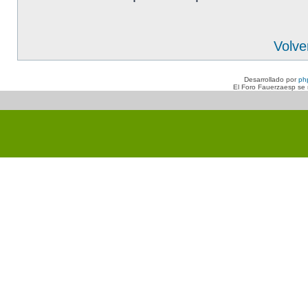
Volve
Desarrollado por
ph
El Foro Fauerzaesp se n