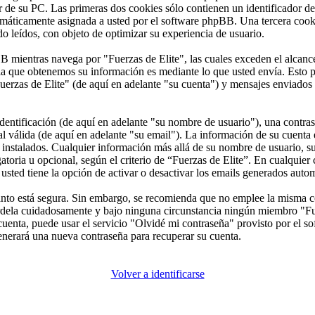
de su PC. Las primeras dos cookies sólo contienen un identificador de 
tomáticamente asignada a usted por el software phpBB. Una tercera coo
do leídos, con objeto de optimizar su experiencia de usuario.
mientras navega por "Fuerzas de Elite", las cuales exceden el alcance
a que obtenemos su información es mediante lo que usted envía. Esto p
uerzas de Elite" (de aquí en adelante "su cuenta") y mensajes enviados 
ntificación (de aquí en adelante "su nombre de usuario"), una contrase
l válida (de aquí en adelante "su email"). La información de su cuenta e
s instalados. Cualquier información más allá de su nombre de usuario, s
gatoria u opcional, según el criterio de “Fuerzas de Elite”. En cualquier
usted tiene la opción de activar o desactivar los emails generados aut
 tanto está segura. Sin embargo, se recomienda que no emplee la misma c
árdela cuidadosamente y bajo ninguna circunstancia ningún miembro "Fue
cuenta, puede usar el servicio "Olvidé mi contraseña" provisto por el so
nerará una nueva contraseña para recuperar su cuenta.
Volver a identificarse