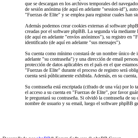
que se descargan en los archivos temporales del navegador 
de sesión anónima (de aquí en adelante "session-id"), au
"Fuerzas de Elite" y se emplea para registrar cuales han si
Además podemos crear cookies externas al software phpBB 
creadas por el software phpBB. La segunda vía mediante l
(de aquí en adelante "envíos anónimos"), su registro en "F
identificado (de aquí en adelante "sus mensajes").
Su cuenta como mínimo constará de un nombre único de ide
adelante "su contraseña") y una dirección de email persona
protección de datos aplicables en el país en el que estamo
"Fuerzas de Elite" durante el proceso de registro será obli
cuenta será públicamente exhibida. Además, en su cuenta, 
Su contraseña está encriptada (cifrado de una vía) por lo
el acceso a su cuenta en "Fuerzas de Elite", por favor gu
le preguntará su contraseña. Si olvidó la contraseña de su 
nombre de usuario y su email, luego el software phpBB ge