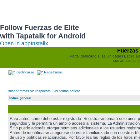
Follow Fuerzas de Elite
with Tapatalk for Android
Open in app
Install
x
Fuerzas 
Portal dedicado a las Unidades Especiales 
sus armas, su e
Identificarse
Registrarse
Buscar temas sin respuesta
|
Ver temas activos
Índice general
Para autenticarse debe estar registrado. Registrarse tomará solo unos 
segundos y le permitirá un amplio acceso al sistema. La Administración
Sitio puede además otorgar permisos adicionales a los usuarios registr
Antes de identificarse asegúrese de estar familiarizado con nuestros té
de uso y políticas relacionadas. Por favor lea las reglas de los foros mi