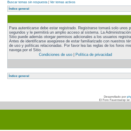
Buscar temas sin respuesta
|
Ver temas activos
Índice general
Para autenticarse debe estar registrado. Registrarse tomará solo unos 
segundos y le permitirá un amplio acceso al sistema. La Administración
Sitio puede además otorgar permisos adicionales a los usuarios registr
Antes de identificarse asegúrese de estar familiarizado con nuestros té
de uso y políticas relacionadas. Por favor lea las reglas de los foros mi
navega por el Sitio.
Condiciones de uso
|
Política de privacidad
Índice general
Desarrollado por
ph
El Foro Fauerzaesp se n