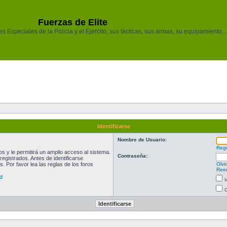
Fuerzas de Elite
 Especiales de la Policia y el Ejercito, sus tácticas, sus armas, su equipamiento...
Identificarse
Nombre de Usuario:
Regi
 y le permitirá un amplio acceso al sistema.
Contraseña:
egistrados. Antes de identificarse
. Por favor lea las reglas de los foros
Olvi
Reen
d
I
O