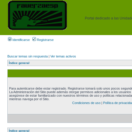
Portal dedicado a las Unidades
Identificarse
Registrarse
Buscar temas sin respuesta
|
Ver temas activos
Índice general
Para autenticarse debe estar registrado. Registrarse tomará solo unos pocos segundos
La Administración del Sitio puede además otorgar permisos adicionales a los usuarios r
asegúrese de estar familiarizado con nuestros términos de uso y políticas relacionadas
mientras navega por el Sitio.
Condiciones de uso
|
Política de privacida
Índice general