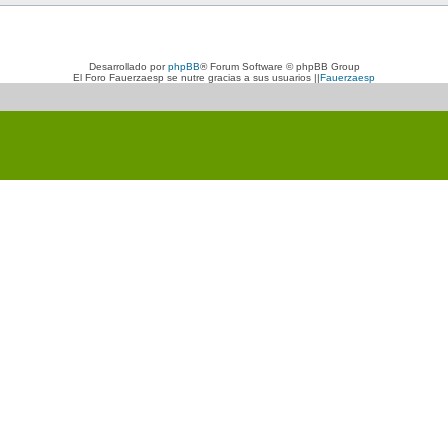
Desarrollado por
phpBB
® Forum Software © phpBB Group
El Foro Fauerzaesp se nutre gracias a sus usuarios ||
Fauerzaesp