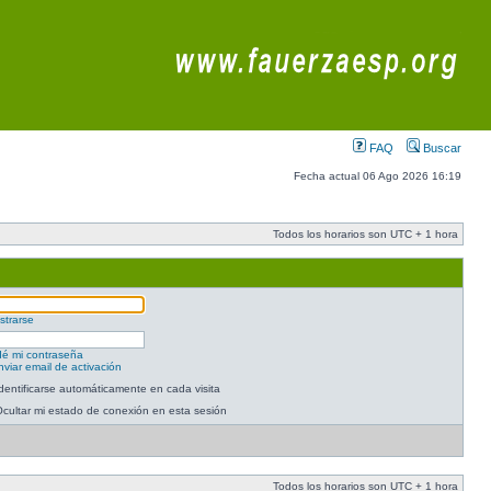
FAQ
Buscar
Fecha actual 06 Ago 2026 16:19
Todos los horarios son UTC + 1 hora
strarse
dé mi contraseña
viar email de activación
dentificarse automáticamente en cada visita
cultar mi estado de conexión en esta sesión
Todos los horarios son UTC + 1 hora