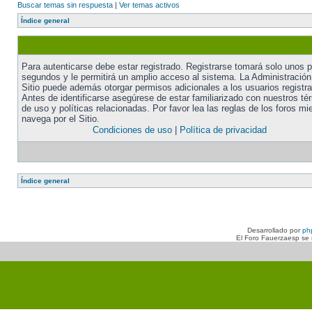
Buscar temas sin respuesta
|
Ver temas activos
Índice general
Para autenticarse debe estar registrado. Registrarse tomará solo unos 
segundos y le permitirá un amplio acceso al sistema. La Administración
Sitio puede además otorgar permisos adicionales a los usuarios registr
Antes de identificarse asegúrese de estar familiarizado con nuestros té
de uso y políticas relacionadas. Por favor lea las reglas de los foros mi
navega por el Sitio.
Condiciones de uso
|
Política de privacidad
Índice general
Desarrollado por
ph
El Foro Fauerzaesp se n