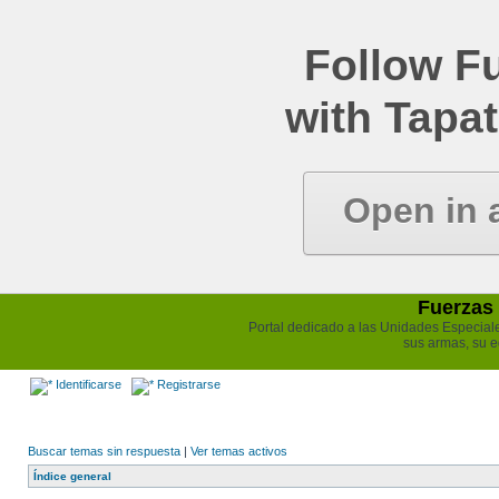
Follow Fu
with Tapat
Open in 
Fuerzas 
Portal dedicado a las Unidades Especiales 
sus armas, su e
Identificarse
Registrarse
Buscar temas sin respuesta
|
Ver temas activos
Índice general