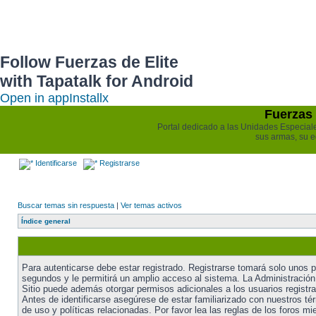
Follow Fuerzas de Elite
with Tapatalk for Android
Open in app
Install
x
Fuerzas 
Portal dedicado a las Unidades Especiales 
sus armas, su e
Identificarse
Registrarse
Buscar temas sin respuesta
|
Ver temas activos
Índice general
Para autenticarse debe estar registrado. Registrarse tomará solo unos 
segundos y le permitirá un amplio acceso al sistema. La Administración
Sitio puede además otorgar permisos adicionales a los usuarios registr
Antes de identificarse asegúrese de estar familiarizado con nuestros té
de uso y políticas relacionadas. Por favor lea las reglas de los foros mi