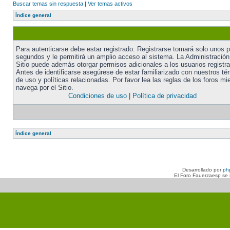
Buscar temas sin respuesta
|
Ver temas activos
Índice general
Para autenticarse debe estar registrado. Registrarse tomará solo unos 
segundos y le permitirá un amplio acceso al sistema. La Administración
Sitio puede además otorgar permisos adicionales a los usuarios registr
Antes de identificarse asegúrese de estar familiarizado con nuestros té
de uso y políticas relacionadas. Por favor lea las reglas de los foros mi
navega por el Sitio.
Condiciones de uso
|
Política de privacidad
Índice general
Desarrollado por
ph
El Foro Fauerzaesp se n