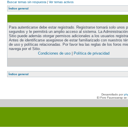
Buscar temas sin respuesta
|
Ver temas activos
Índice general
Para autenticarse debe estar registrado. Registrarse tomará solo unos 
segundos y le permitirá un amplio acceso al sistema. La Administración
Sitio puede además otorgar permisos adicionales a los usuarios registr
Antes de identificarse asegúrese de estar familiarizado con nuestros té
de uso y políticas relacionadas. Por favor lea las reglas de los foros mi
navega por el Sitio.
Condiciones de uso
|
Política de privacidad
Índice general
Desarrollado por
ph
El Foro Fauerzaesp se n