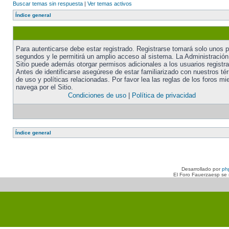
Buscar temas sin respuesta
|
Ver temas activos
Índice general
Para autenticarse debe estar registrado. Registrarse tomará solo unos 
segundos y le permitirá un amplio acceso al sistema. La Administración
Sitio puede además otorgar permisos adicionales a los usuarios registr
Antes de identificarse asegúrese de estar familiarizado con nuestros té
de uso y políticas relacionadas. Por favor lea las reglas de los foros mi
navega por el Sitio.
Condiciones de uso
|
Política de privacidad
Índice general
Desarrollado por
ph
El Foro Fauerzaesp se n