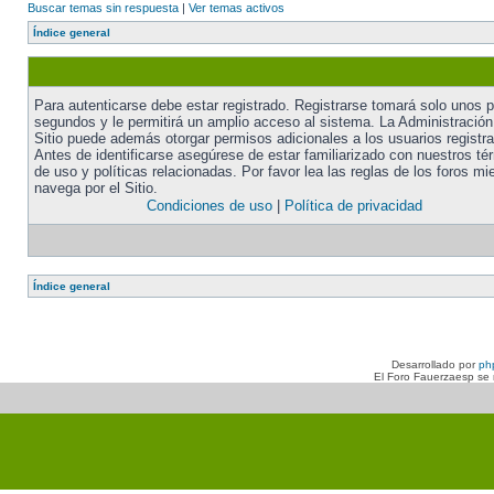
Buscar temas sin respuesta
|
Ver temas activos
Índice general
Para autenticarse debe estar registrado. Registrarse tomará solo unos 
segundos y le permitirá un amplio acceso al sistema. La Administración
Sitio puede además otorgar permisos adicionales a los usuarios registr
Antes de identificarse asegúrese de estar familiarizado con nuestros té
de uso y políticas relacionadas. Por favor lea las reglas de los foros mi
navega por el Sitio.
Condiciones de uso
|
Política de privacidad
Índice general
Desarrollado por
ph
El Foro Fauerzaesp se n